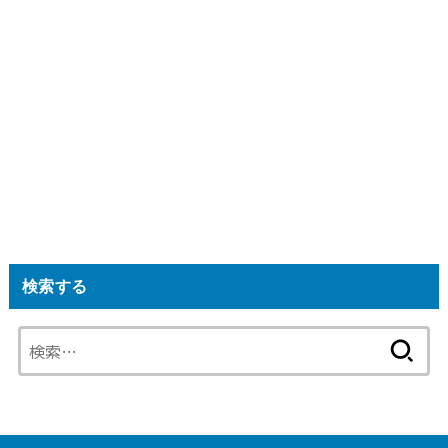
検索する
検
索: