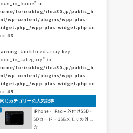
hide_in_home" in
home/torizoblog/itea30.jp/public_h
ml/wp-content/plugins/wpp-plus-
idget.php_/wpp-plus-widget.php
on
ine
43
arning
: Undefined array key
hide_in_category" in
home/torizoblog/itea30.jp/public_h
ml/wp-content/plugins/wpp-plus-
idget.php_/wpp-plus-widget.php
on
ine
45
同じカテゴリーの人気記事
iPhone・iPad – 外付けSSD・
SDカード・USBメモリの外し
方