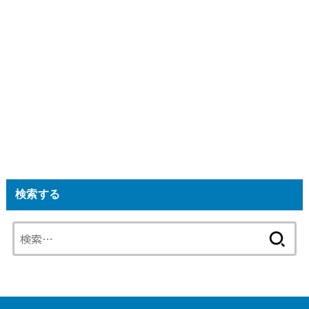
検索する
検
索: