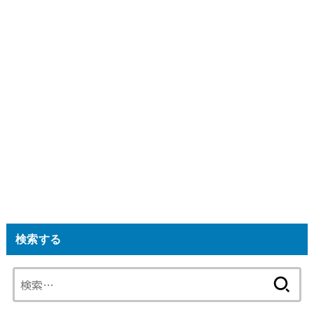
検索する
検
索: