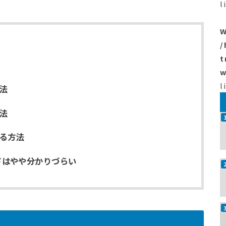
l
W
/
t
w
l
法
法
する方法
ードはやや分かりづらい