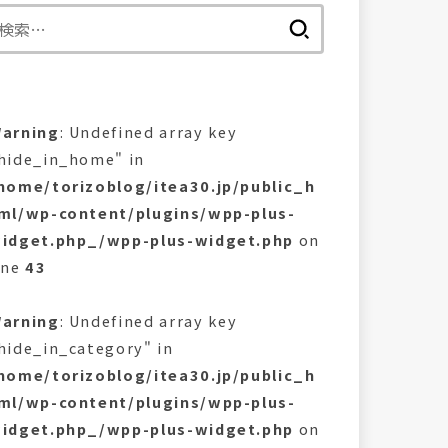
検
索:
arning
: Undefined array key
hide_in_home" in
home/torizoblog/itea30.jp/public_h
ml/wp-content/plugins/wpp-plus-
idget.php_/wpp-plus-widget.php
on
ine
43
arning
: Undefined array key
hide_in_category" in
home/torizoblog/itea30.jp/public_h
ml/wp-content/plugins/wpp-plus-
idget.php_/wpp-plus-widget.php
on