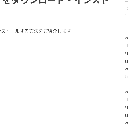
インストールする方法をご紹介します。
W
"
/
t
w
l
W
"
/
t
w